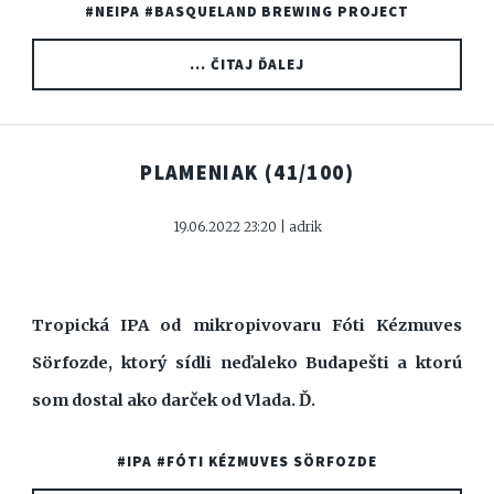
#NEIPA
#BASQUELAND BREWING PROJECT
... ČITAJ ĎALEJ
PLAMENIAK
(41/100)
19.06.2022 23:20 | adrik
Tropická IPA od mikropivovaru Fóti Kézmuves
Sörfozde, ktorý sídli neďaleko Budapešti a ktorú
som dostal ako darček od Vlada. Ď.
#IPA
#FÓTI KÉZMUVES SÖRFOZDE