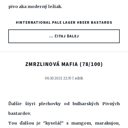
pivo aka moderný ležiak.
#INTERNATIONAL PALE LAGER
#BEER BASTARDS
... ČITAJ ĎALEJ
ZMRZLINOVÁ MAFIA
(78/100)
06.10.2021 22:35 | adrik
Ďalšie štyri plechovky od bulharských Pivných
bastardov.
Tou ďalšou je "kyseláč" s mangom, marakujou,