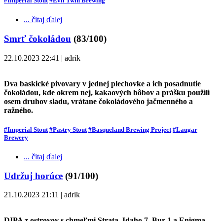
#Imperial Stout
#Evil Twin Brewing
... čitaj ďalej
Smrť čokoládou
(83/100)
22.10.2023 22:41 | adrik
Dva baskické pivovary v jednej plechovke a ich posadnutie
čokoládou, kde okrem nej, kakaových bôbov a prášku použili
osem druhov sladu, vrátane čokoládového jačmenného a
ražného.
#Imperial Stout
#Pastry Stout
#Basqueland Brewing Project
#Laugar
Brewery
... čitaj ďalej
Udržuj horúce
(91/100)
21.10.2023 21:11 | adrik
DIPA z ostrovov s chmeľmi Strata, Idaho 7, Bur-1 a Enigma.