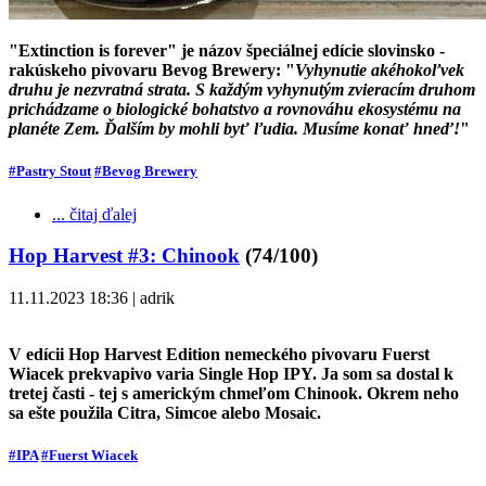
"Extinction is forever" je názov špeciálnej edície slovinsko -
rakúskeho pivovaru Bevog Brewery: "
Vyhynutie akéhokoľvek
druhu je nezvratná strata. S každým vyhynutým zvieracím druhom
prichádzame o biologické bohatstvo a rovnováhu ekosystému na
planéte Zem. Ďalším by mohli byť ľudia. Musíme konať hneď!
"
#Pastry Stout
#Bevog Brewery
... čitaj ďalej
Hop Harvest #3: Chinook
(74/100)
11.11.2023 18:36 | adrik
V edícii Hop Harvest Edition nemeckého pivovaru Fuerst
Wiacek prekvapivo varia Single Hop IPY. Ja som sa dostal k
tretej časti - tej s americkým chmeľom Chinook. Okrem neho
sa ešte použila Citra, Simcoe alebo Mosaic.
#IPA
#Fuerst Wiacek