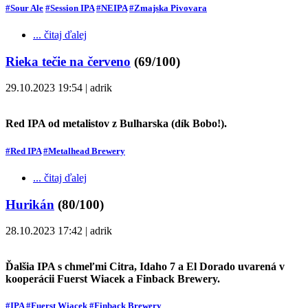
#Sour Ale
#Session IPA
#NEIPA
#Zmajska Pivovara
... čitaj ďalej
Rieka tečie na červeno
(69/100)
29.10.2023 19:54 | adrik
Red IPA od metalistov z Bulharska (dík Bobo!).
#Red IPA
#Metalhead Brewery
... čitaj ďalej
Hurikán
(80/100)
28.10.2023 17:42 | adrik
Ďalšia IPA s chmeľmi Citra, Idaho 7 a El Dorado uvarená v
kooperácii Fuerst Wiacek a Finback Brewery.
#IPA
#Fuerst Wiacek
#Finback Brewery