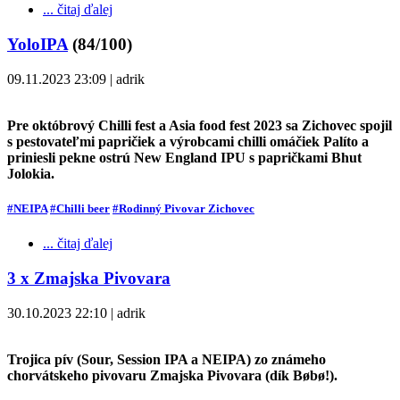
... čitaj ďalej
YoloIPA
(84/100)
09.11.2023 23:09 | adrik
Pre októbrový Chilli fest a Asia food fest 2023 sa Zichovec spojil
s pestovateľmi papričiek a výrobcami chilli omáčiek Palíto a
priniesli pekne ostrú New England IPU s papričkami Bhut
Jolokia.
#NEIPA
#Chilli beer
#Rodinný Pivovar Zichovec
... čitaj ďalej
3 x Zmajska Pivovara
30.10.2023 22:10 | adrik
Trojica pív (Sour, Session IPA a NEIPA) zo známeho
chorvátskeho pivovaru Zmajska Pivovara (dík Bøbø!).