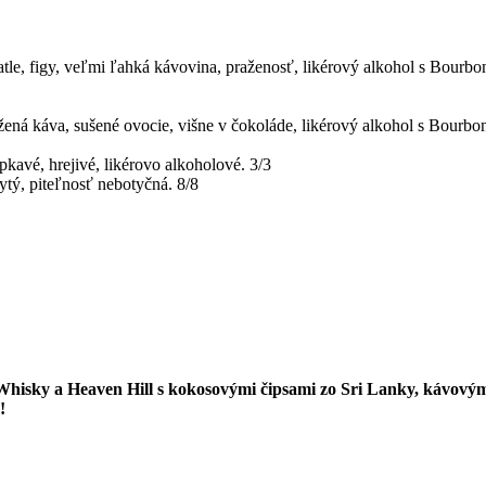
tle, figy, veľmi ľahká kávovina, praženosť, likérový alkohol s Bourbo
ražená káva, sušené ovocie, višne v čokoláde, likérový alkohol s Bour
epkavé, hrejivé, likérovo alkoholové. 3/3
ytý, piteľnosť nebotyčná. 8/8
 Whisky a Heaven Hill s kokosovými čipsami zo Sri Lanky, kávový
!