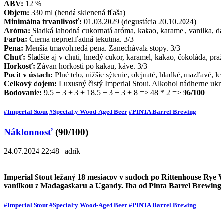
ABV:
12 %
Objem:
330 ml (hendá sklenená fľaša)
Minimálna trvanlivosť:
01.03.2029 (degustácia 20.10.2024)
Aróma:
Sladká lahodná cukornatá aróma, kakao, karamel, vanilka, da
Farba:
Čierna nepriehľadná tekutina. 3/3
Pena:
Menšia tmavohnedá pena. Zanechávala stopy. 3/3
Chuť:
Sladšie aj v chuti, hnedý cukor, karamel, kakao, čokoláda, p
Horkosť:
Závan horkosti po kakau, káve. 3/3
Pocit v ústach:
Plné telo, nižšie sýtenie, olejnaté, hladké, mazľavé, l
Celkový dojem:
Luxusný čistý Imperial Stout. Alkohol nádherne ukr
Bodovanie:
9.5 + 3 + 3 + 18.5 + 3 + 3 + 8 => 48 * 2 =>
96/100
#Imperial Stout
#Specialty Wood-Aged Beer
#PINTA Barrel Brewing
Náklonnosť
(90/100)
24.07.2024 22:48 | adrik
Imperial Stout ležaný 18 mesiacov v sudoch po Rittenhouse Rye
vanilkou z Madagaskaru a Ugandy. Iba od Pinta Barrel Brewing
#Imperial Stout
#Specialty Wood-Aged Beer
#PINTA Barrel Brewing