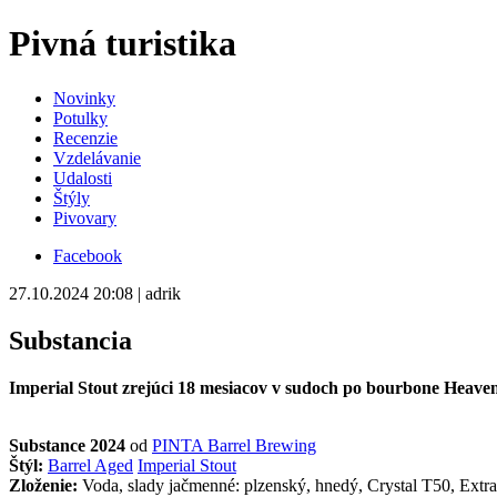
Pivná turistika
Novinky
Potulky
Recenzie
Vzdelávanie
Udalosti
Štýly
Pivovary
Facebook
27.10.2024 20:08 | adrik
Substancia
Imperial Stout zrejúci 18 mesiacov v sudoch po bourbone Heaven
Substance 2024
od
PINTA Barrel Brewing
Štýl:
Barrel Aged
Imperial Stout
Zloženie:
Voda, slady jačmenné: plzenský, hnedý, Crystal T50, Extra 