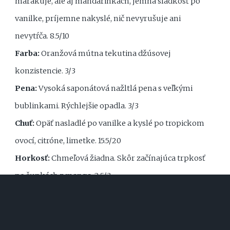
marakuje, ale aj mandarinkách, jemná sladkosť po
vanilke, príjemne nakyslé, nič nevyrušuje ani
nevytŕča. 8.5/10
Farba:
Oranžová mútna tekutina džúsovej
konzistencie. 3/3
Pena:
Vysoká saponátová nažltlá pena s veľkými
bublinkami. Rýchlejšie opadla. 3/3
Chuť:
Opäť nasladlé po vanilke a kyslé po tropickom
ovocí, citróne, limetke. 15.5/20
Horkosť:
Chmeľová žiadna. Skôr začínajúca trpkosť
po šupkách z manga. 2.5/3
Pocit v ústach:
Stredne plné telo, vyššie sýtenie,
trošilinku šuchší záver. 3/3
Celkový dojem:
Nehrá sa to na žiadne Gosé alebo