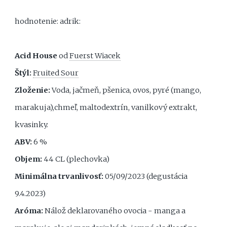
hodnotenie: adrik:
Acid House
od
Fuerst Wiacek
Štýl:
Fruited Sour
Zloženie:
Voda, jačmeň, pšenica, ovos, pyré (mango,
marakuja),chmeľ, maltodextrín, vanilkový extrakt,
kvasinky.
ABV:
6 %
Objem:
44 CL (plechovka)
Minimálna trvanlivosť:
05/09/2023 (degustácia
9.4.2023)
Aróma:
Nálož deklarovaného ovocia - manga a