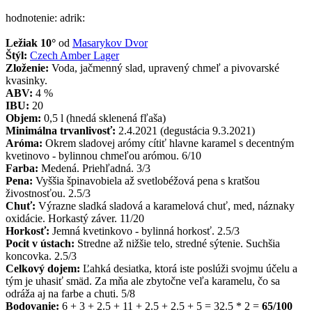
hodnotenie: adrik:
Ležiak 10°
od
Masarykov Dvor
Štýl:
Czech Amber Lager
Zloženie:
Voda, jačmenný slad, upravený chmeľ a pivovarské
kvasinky.
ABV:
4 %
IBU:
20
Objem:
0,5 l (hnedá sklenená fľaša)
Minimálna trvanlivosť:
2.4.2021 (degustácia 9.3.2021)
Aróma:
Okrem sladovej arómy cítiť hlavne karamel s decentným
kvetinovo - bylinnou chmeľou arómou. 6/10
Farba:
Medená. Priehľadná. 3/3
Pena:
Vyššia špinavobiela až svetlobéžová pena s kratšou
živostnosťou. 2.5/3
Chuť:
Výrazne sladká sladová a karamelová chuť, med, náznaky
oxidácie. Horkastý záver. 11/20
Horkosť:
Jemná kvetinkovo - bylinná horkosť. 2.5/3
Pocit v ústach:
Stredne až nižšie telo, stredné sýtenie. Suchšia
koncovka. 2.5/3
Celkový dojem:
Ľahká desiatka, ktorá iste poslúži svojmu účelu a
tým je uhasiť smäd. Za mňa ale zbytočne veľa karamelu, čo sa
odráža aj na farbe a chuti. 5/8
Bodovanie:
6 + 3 + 2.5 + 11 + 2.5 + 2.5 + 5 = 32.5 * 2 =
65/100