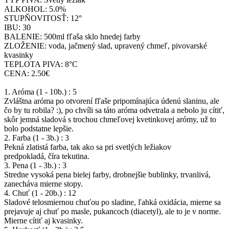
ALKOHOL: 5.0%
STUPŇOVITOSŤ: 12°
IBU: 30
BALENIE: 500ml fľaša sklo hnedej farby
ZLOŽENIE: voda, jačmený slad, upravený chmeľ, pivovarské
kvasinky
TEPLOTA PIVA: 8°C
CENA: 2.50€
1. Aróma (1 - 10b.) : 5
Zvláštna aróma po otvorení fľaše pripomínajúca údenú slaninu, ale
čo by tu robila? :), po chvíli sa táto aróma odvetrala a nebolo ju cítiť,
skôr jemná sladová s trochou chmeľovej kvetinkovej arómy, už to
bolo podstatne lepšie.
2. Farba (1 - 3b.) : 3
Pekná zlatistá farba, tak ako sa pri svetlých ležiakov
predpokladá, číra tekutina.
3. Pena (1 - 3b.) : 3
Stredne vysoká pena bielej farby, drobnejšie bublinky, trvanlivá,
zanecháva mierne stopy.
4. Chuť (1 - 20b.) : 12
Sladové telosmiernou chuťou po sladine, ľahká oxidácia, mierne sa
prejavuje aj chuť po masle, pukancoch (diacetyl), ale to je v norme.
Mierne cítiť aj kvasinky.