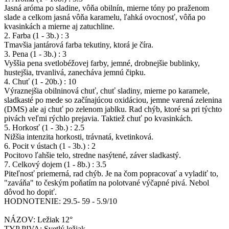
Jasná aróma po sladine, vôňa obilnín, mierne tóny po praženom
slade a celkom jasná vôňa karamelu, ľahká ovocnosť, vôňa po
kvasinkách a mierne aj zatuchline.
2. Farba (1 - 3b.) : 3
Tmavšia jantárová farba tekutiny, ktorá je číra.
3. Pena (1 - 3b.) : 3
Vyššia pena svetlobéžovej farby, jemné, drobnejšie bublinky,
hustejšia, trvanlivá, zanecháva jemnú čipku.
4. Chuť (1 - 20b.) : 10
Výraznejšia obilninová chuť, chuť sladiny, mierne po karamele,
sladkasté po mede so začínajúcou oxidáciou, jemne varená zelenina
(DMS) ale aj chuť po zelenom jablku. Rad chýb, ktoré sa pri týchto
pivách veľmi rýchlo prejavia. Taktiež chuť po kvasinkách.
5. Horkosť (1 - 3b.) : 2.5
Nižšia intenzita horkosti, trávnatá, kvetinková.
6. Pocit v ústach (1 - 3b.) : 2
Pocitovo ľahšie telo, stredne nasýtené, záver sladkastý.
7. Celkový dojem (1 - 8b.) : 3.5
Piteľnosť priemerná, rad chýb. Je na čom popracovať a vyladiť to,
"zaváňa" to českým poňatím na polotvané výčapné pivá. Nebol
dôvod ho dopiť.
HODNOTENIE: 29.5- 59 - 5.9/10
NÁZOV: Ležiak 12°
TYP PIVA: Svetlý ležiak