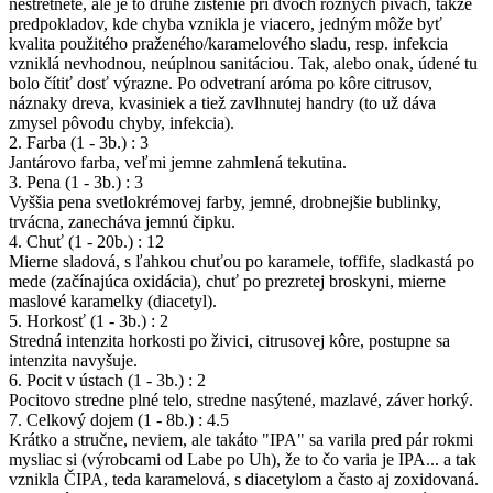
nestretnete, ale je to druhé zistenie pri dvoch rôzných pivách, takže
predpokladov, kde chyba vznikla je viacero, jedným môže byť
kvalita použitého praženého/karamelového sladu, resp. infekcia
vzniklá nevhodnou, neúplnou sanitáciou. Tak, alebo onak, údené tu
bolo čítiť dosť výrazne. Po odvetraní aróma po kôre citrusov,
náznaky dreva, kvasiniek a tiež zavlhnutej handry (to už dáva
zmysel pôvodu chyby, infekcia).
2. Farba (1 - 3b.) : 3
Jantárovo farba, veľmi jemne zahmlená tekutina.
3. Pena (1 - 3b.) : 3
Vyššia pena svetlokrémovej farby, jemné, drobnejšie bublinky,
trvácna, zanecháva jemnú čipku.
4. Chuť (1 - 20b.) : 12
Mierne sladová, s ľahkou chuťou po karamele, toffife, sladkastá po
mede (začínajúca oxidácia), chuť po prezretej broskyni, mierne
maslové karamelky (diacetyl).
5. Horkosť (1 - 3b.) : 2
Stredná intenzita horkosti po živici, citrusovej kôre, postupne sa
intenzita navyšuje.
6. Pocit v ústach (1 - 3b.) : 2
Pocitovo stredne plné telo, stredne nasýtené, mazlavé, záver horký.
7. Celkový dojem (1 - 8b.) : 4.5
Krátko a stručne, neviem, ale takáto "IPA" sa varila pred pár rokmi
mysliac si (výrobcami od Labe po Uh), že to čo varia je IPA... a tak
vznikla ČIPA, teda karamelová, s diacetylom a často aj zoxidovaná.