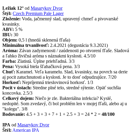
Ležiak 12°
od
Masarykov Dvor
Štýl:
Czech Premium Pale Lager
Zloženie:
Voda, jačmenný slad, upravený chmeľ a pivovarské
kvasinky.
ABV:
5 %
IBU:
30
Objem:
0,5 l (hnedá sklenená fľaša)
Minimálna trvanlivosť:
2.4.2021 (degustácia 9.3.2021)
Aróma:
Závan zadymenosti / zaúdenosti po otvorení fľaše. Sladová
a ľahko živičná aróma s náznakmi kyslosti. 4.5/10
Farba:
Zlatistá. Úplne priehľadná. 3/3
Pena:
Vysoká biela šľahačková pena. 3/3
Chuť:
Karamel. Veľa karamelu. Slad, kvasinky, na povrch sa derie
aj pocit zatuchnutosti a kyslosti. Je to dosť odpudzujúce. 7/20
Horkosť:
Nepríjemná trieslovinová horkosť. 1/3
Pocit v ústach:
Stredne plné telo, stredné sýtenie. Opäť suchšia
koncovka. 2.5/3
Celkový dojem:
Niečo je zle. Bakteriálna infekcia? Kyslé,
nedopité. Som zvedavý, či bol problém len v mojej fľaši, alebo aj u
"kolegu". 3/8
Bodovanie:
4.5 + 3 + 3 + 7 + 1 + 2.5 + 3 = 24 * 2 =
48/100
IPA
od
Masarykov Dvor
Štýl:
American IPA