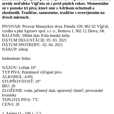
areály neďaleko Vígľaša sú s pred piatich rokov. Momentálne
sú v ponuke tri pivá, ktoré sme s Adrikom ochutnali a
zhodnotili. Tradične, samostatne, tradične s uverejnením na
dvoch miestach.
PIVOVAR: Pivovar Masarykov dvor, Pstruša 339, 962 02 Vígľaš,
vyrába a plní Agrosev spol. s r. o., Bottova 1, 962 12 Detva, SK
BALENIE: 500ml sklo fľaša hnedej farby
DÁTUM DEGUSTÁCIE: 05. 03. 2021
DÁTUM SPOTREBY: 02. 04. 2021
NÁKUP: eshop
hodnotenie: bobo:
NÁZOV: Ležiak 10°
TYP PIVA: Polotmavé výčapné pivo
ALKOHOL: 4.0%
STUPŇOVITOSŤ: 10°
IBU: 20
ZLOŽENIE: voda, jačmený slad, upravený chmeľ, pivovarské
kvasinky
TEPLOTA PIVA: 7°C
CENA: 2€
1. Aróma (1 - 10b.) : 5.5