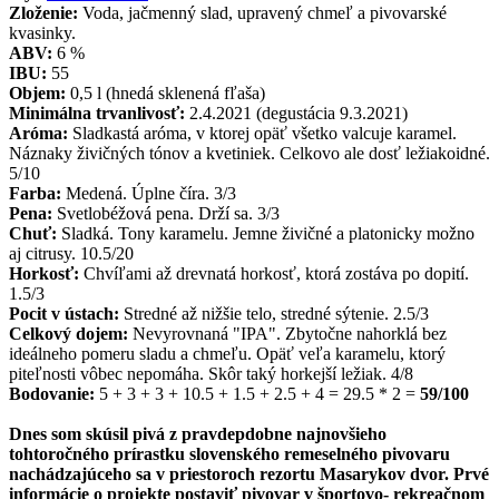
Zloženie:
Voda, jačmenný slad, upravený chmeľ a pivovarské
kvasinky.
ABV:
6 %
IBU:
55
Objem:
0,5 l (hnedá sklenená fľaša)
Minimálna trvanlivosť:
2.4.2021 (degustácia 9.3.2021)
Aróma:
Sladkastá aróma, v ktorej opäť všetko valcuje karamel.
Náznaky živičných tónov a kvetiniek. Celkovo ale dosť ležiakoidné.
5/10
Farba:
Medená. Úplne číra. 3/3
Pena:
Svetlobéžová pena. Drží sa. 3/3
Chuť:
Sladká. Tony karamelu. Jemne živičné a platonicky možno
aj citrusy. 10.5/20
Horkosť:
Chvíľami až drevnatá horkosť, ktorá zostáva po dopití.
1.5/3
Pocit v ústach:
Stredné až nižšie telo, stredné sýtenie. 2.5/3
Celkový dojem:
Nevyrovnaná "IPA". Zbytočne nahorklá bez
ideálneho pomeru sladu a chmeľu. Opäť veľa karamelu, ktorý
piteľnosti vôbec nepomáha. Skôr taký horkejší ležiak. 4/8
Bodovanie:
5 + 3 + 3 + 10.5 + 1.5 + 2.5 + 4 = 29.5 * 2 =
59/100
Dnes som skúsil pivá z pravdepdobne najnovšieho
tohtoročného prírastku slovenského remeselného pivovaru
nachádzajúceho sa v priestoroch rezortu Masarykov dvor. Prvé
informácie o projekte postaviť pivovar v športovo- rekreačnom