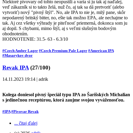
Niektoré pivovary od tohto neopustili a varia si ju tak aj naďalej,
veď zákazník si to takto želá, nuž čo, aj tak sa dá pretvoriť (alebo
vytvoriť) nový "pivný štýl". No, ale IPA to nie je, milý pane, skôr
nepodarený britský bitter, no, ešte tak možno EPA, ale nechajme to
tak. Aj cez všetky výhrady je piteľnosť priemerná, dokonca som ju
aj dopil. S chybami, mimo štýl, aj s veľmi slušným bodovým
ohodnotením.
HODNOTENIE: 31.5- 63 - 6.3/10
#Czech Amber Lager
#Czech Premium Pale Lager
#American IPA
#Masarykov dvor
Revak IPA
(27/100)
14.11.2023 19:14 | adrik
Kolega doniesol pivný špeciál typu IPA zo Šarišských Michalian
s jedinečnou receptúrou, ktorá zaujme svojou vyváženosťou.
#IPA
#Pivovar Revak
... čitaj ďalej