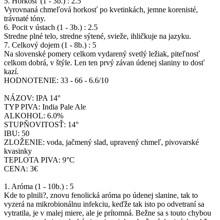
5. Horkosť (1 - 3b.) : 2.5
Vyrovnaná chmeľová horkosť po kvetinkách, jemne korenisté,
trávnaté tóny.
6. Pocit v ústach (1 - 3b.) : 2.5
Stredne plné telo, stredne sýtené, svieže, ihličkuje na jazyku.
7. Celkový dojem (1 - 8b.) : 5
Na slovenské pomery celkom vydarený svetlý ležiak, piteľnosť
celkom dobrá, v štýle. Len ten prvý závan údenej slaniny to dosť
kazí.
HODNOTENIE: 33 - 66 - 6.6/10
NÁZOV: IPA 14°
TYP PIVA: India Pale Ale
ALKOHOL: 6.0%
STUPŇOVITOSŤ: 14°
IBU: 50
ZLOŽENIE: voda, jačmený slad, upravený chmeľ, pivovarské
kvasinky
TEPLOTA PIVA: 9°C
CENA: 3€
1. Aróma (1 - 10b.) : 5
Kde to plnili?, znovu fenolická aróma po údenej slanine, tak to
vyzerá na mikrobionálnu infekciu, keďže tak isto po odvetraní sa
vytratila, je v malej miere, ale je prítomná. Bežne sa s touto chybou