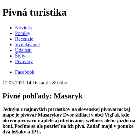
Pivná turistika
Novinky
Potulky
Recenzie
Vzdelávanie
Udalosti
Štýly
Pivovary
Facebook
12.03.2021 14:16 | adrik & bobo
Pivné pohľady: Masaryk
Jedným z najnovších prírastkov na slovenskej pivovarníckej
mape je pivovar Masarykov Dvor sídliaci v obci Vigľaš, kde
okrem pivovaru nájdete aj ubytovanie, wellness alebo jazdu na
koni. Poďme sa ale pozrieť na ich pivá. Zatiaľ majú v ponuke
dva ležiaky a IPU.