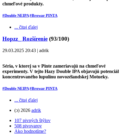
chmeľové produkty.
#Double NEIPA
#Browar PINTA
... čitaj ďalej
Hopzz_ Rozšírenie
(93/100)
29.03.2025 20:43 | adrik
Séria, v ktorej sa v Pinte zameriavajú na chmeľové
experimenty. V tejto Hazy Double IPA objavujú potenciál
koncentrovaného lupulínu novozélandskej Motueky.
#Double NEIPA
#Browar PINTA
... čitaj ďalej
(ɔ) 2026
adrik
107 pivných štýlov
508 pivovarov
Ako hodnotíme?