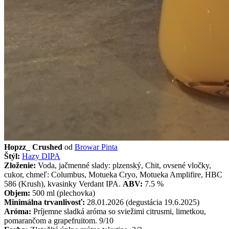
Hopzz_ Crushed
od
Browar Pinta
Štýl:
Hazy DIPA
Zloženie:
Voda, jačmenné slady: plzenský, Chit, ovsené vločky,
cukor, chmeľ: Columbus, Motueka Cryo, Motueka Amplifire, HBC
586 (Krush), kvasinky Verdant IPA.
ABV:
7.5 %
Objem:
500 ml (plechovka)
Minimálna trvanlivosť:
28.01.2026 (degustácia 19.6.2025)
Aróma:
Príjemne sladká aróma so sviežimi citrusmi, limetkou,
pomarančom a grapefruitom. 9/10