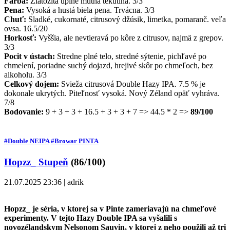
Farba:
Zlatožltá úplne mútna tekutina. 3/3
Pena:
Vysoká a hustá biela pena. Trvácna. 3/3
Chuť:
Sladké, cukornaté, citrusový džúsik, limetka, pomaranč. veľa
ovsa. 16.5/20
Horkosť:
Vyššia, ale nevtieravá po kôre z citrusov, najmä z grepov.
3/3
Pocit v ústach:
Stredne plné telo, stredné sýtenie, pichľavé po
chmelení, poriadne suchý dojazd, hrejivé skôr po chmeľoch, bez
alkoholu. 3/3
Celkový dojem:
Svieža citrusová Double Hazy IPA. 7.5 % je
dokonale ukrytých. Piteľnosť vysoká. Nový Zéland opäť vyhráva.
7/8
Bodovanie:
9 + 3 + 3 + 16.5 + 3 + 3 + 7 => 44.5 * 2 =>
89/100
#Double NEIPA
#Browar PINTA
Hopzz_ Stupeň
(86/100)
21.07.2025 23:36 | adrik
Hopzz_ je séria, v ktorej sa v Pinte zameriavajú na chmeľové
experimenty. V tejto Hazy Double IPA sa vyšalili s
novozélandskym Nelsonom Sauvin, v ktorej z neho použili až tri