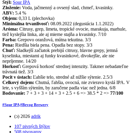
Štýl:
Sour IPA
Zloženie:
Voda, jačmenný a ovsený slad, chmeľ, kvasinky.
ABV:
5.4 %
Objem:
0,33 L (plechovka)
Minimálna trvanlivosť:
08.09.2022 (degustácia 1.1.2022)
Aróma:
Citrusy, grep, limeta, tropické ovocie, marakuja, marhule,
tiež kyslejšia linka, ale aj mierne stajňa a kvasinky. 7/10
Farba:
Grepovo oranžová, mútna tekutina. 3/3
Pena:
Riedšia biela pena. Opadla bez stopy. 3/3
Chuť:
Sladkejší začiatok prebijú citrusy, hlavne grepy, jemná
kyselinka, miestami aj funky kvasinkové, divokejšie, ale nie
nepríjemne. 14/20
Horkosť:
Grepová horkosť strednej intenzity. Takmer nebadateľne
trávnatá tiež. 3/3
Pocit v ústach:
Ľahšie telo, stredné až nižšie sýtenie. 2.5/3
Celkový dojem:
Chutná, ľahšia, ovocná, nie zvieravo kyslá IPA. V
lete, s vyšším sýtením, by zaručene padla viac než jedna. 6/8
Bodovanie:
7 + 3 + 3 + 14 + 3 + 2.5 + 6 => 38.5 * 2 =>
77/100
#Sour IPA
#Bevog Brewery
(ɔ) 2026
adrik
107 pivných štýlov
508 pivovarov