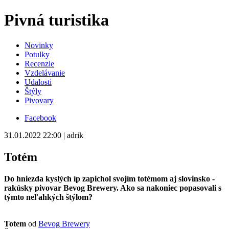
Pivná turistika
Novinky
Potulky
Recenzie
Vzdelávanie
Udalosti
Štýly
Pivovary
Facebook
31.01.2022 22:00 | adrik
Totém
Do hniezda kyslých íp zapichol svojím totémom aj slovinsko -
rakúsky pivovar Bevog Brewery. Ako sa nakoniec popasovali s
týmto neľahkých štýlom?
Totem
od
Bevog Brewery