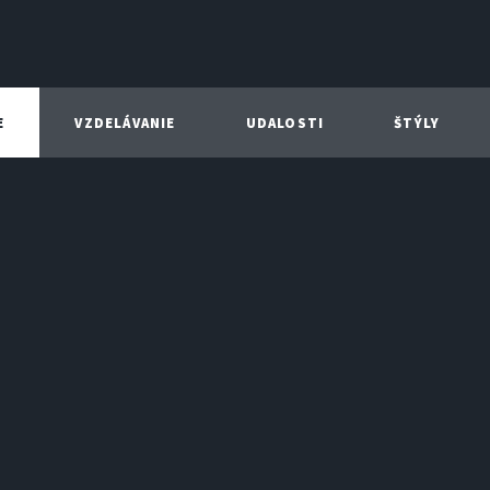
E
VZDELÁVANIE
UDALOSTI
ŠTÝLY
31.05.2021 11:52 | adrik
GARDEN BRE