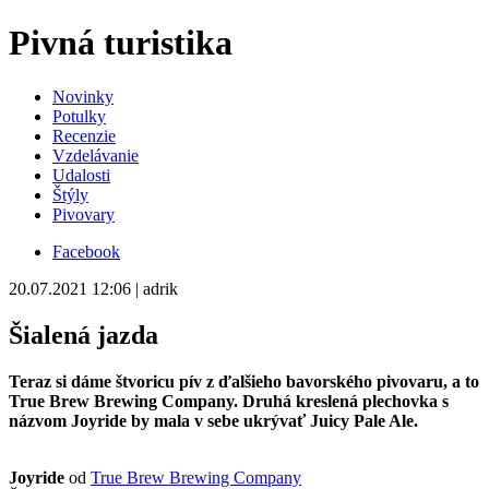
Pivná turistika
Novinky
Potulky
Recenzie
Vzdelávanie
Udalosti
Štýly
Pivovary
Facebook
20.07.2021 12:06 | adrik
Šialená jazda
Teraz si dáme štvoricu pív z ďalšieho bavorského pivovaru, a to
True Brew Brewing Company. Druhá kreslená plechovka s
názvom Joyride by mala v sebe ukrývať Juicy Pale Ale.
Joyride
od
True Brew Brewing Company