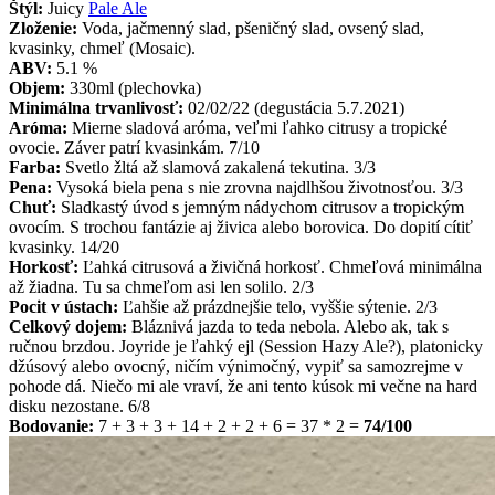
Štýl:
Juicy
Pale Ale
Zloženie:
Voda, jačmenný slad, pšeničný slad, ovsený slad,
kvasinky, chmeľ (Mosaic).
ABV:
5.1 %
Objem:
330ml (plechovka)
Minimálna trvanlivosť:
02/02/22 (degustácia 5.7.2021)
Aróma:
Mierne sladová aróma, veľmi ľahko citrusy a tropické
ovocie. Záver patrí kvasinkám. 7/10
Farba:
Svetlo žltá až slamová zakalená tekutina. 3/3
Pena:
Vysoká biela pena s nie zrovna najdlhšou životnosťou. 3/3
Chuť:
Sladkastý úvod s jemným nádychom citrusov a tropickým
ovocím. S trochou fantázie aj živica alebo borovica. Do dopití cítiť
kvasinky. 14/20
Horkosť:
Ľahká citrusová a živičná horkosť. Chmeľová minimálna
až žiadna. Tu sa chmeľom asi len solilo. 2/3
Pocit v ústach:
Ľahšie až prázdnejšie telo, vyššie sýtenie. 2/3
Celkový dojem:
Bláznivá jazda to teda nebola. Alebo ak, tak s
ručnou brzdou. Joyride je ľahký ejl (Session Hazy Ale?), platonicky
džúsový alebo ovocný, ničím výnimočný, vypiť sa samozrejme v
pohode dá. Niečo mi ale vraví, že ani tento kúsok mi večne na hard
disku nezostane. 6/8
Bodovanie:
7 + 3 + 3 + 14 + 2 + 2 + 6 = 37 * 2 =
74/100