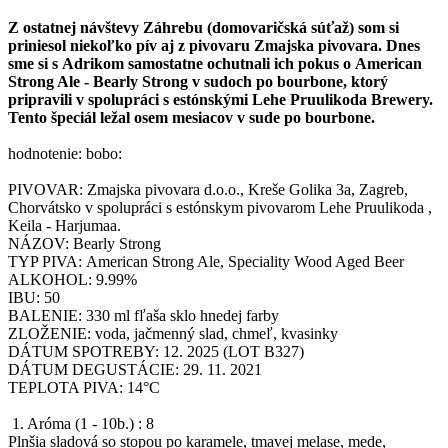
Z ostatnej návštevy Záhrebu (domovaričská súťaž) som si
priniesol niekoľko pív aj z pivovaru Zmajska pivovara. Dnes
sme si s Adrikom samostatne ochutnali ich pokus o American
Strong Ale - Bearly Strong v sudoch po bourbone, ktorý
pripravili v spolupráci s estónskými Lehe Pruulikoda Brewery.
Tento špeciál ležal osem mesiacov v sude po bourbone.
hodnotenie: bobo:
PIVOVAR: Zmajska pivovara d.o.o., Kreše Golika 3a, Zagreb,
Chorvátsko v spolupráci s estónskym pivovarom Lehe Pruulikoda ,
Keila - Harjumaa.
NÁZOV: Bearly Strong
TYP PIVA: American Strong Ale, Speciality Wood Aged Beer
ALKOHOL: 9.99%
IBU: 50
BALENIE: 330 ml fľaša sklo hnedej farby
ZLOŽENIE: voda, jačmenný slad, chmeľ, kvasinky
DÁTUM SPOTREBY: 12. 2025 (LOT B327)
DÁTUM DEGUSTÁCIE: 29. 11. 2021
TEPLOTA PIVA: 14°C
1. Aróma (1 - 10b.) : 8
Plnšia sladová so stopou po karamele, tmavej melase, mede,