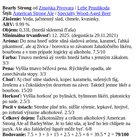
Bearly Strong
od
Zmajska Pivovara
/
Lehe Pruulikoda
Štýl:
American Strong Ale
/
Specialty Wood-Aged Beer
Zloženie:
Voda, jačmenný slad, chmele, kvasinky.
ABV:
9.99 %
Objem:
0,33L (hnedá sklenená fľaša)
Minimálna trvanlivosť:
12. 2025. (degustácia 29.11.2021)
Aróma:
Do nosa hneď udrie silná sladová aróma, karamel, ľahká
pikantnosť, ale aj živica / borovica so závanom žaludočného likéru,
bourbonu a v tom prípade logicky aj alkoholu. 7.5/10
Farba:
Tmavo medená aý svetlo hnedá farba s jemným zákalom.
3/3
Pena:
Vyššia tmavo béžová pena. Rýchlejšie opadla, ale
zanechávala stopy. 3/3
Chuť:
Aj chuť silne sladová, kopec karamelu, sušených fíg,
ženšenu a s čokoládovým dezertom na záver. Taktiež jemne likér a
bourbon. 15/20
Horkosť:
Vyššia horkosť po bylinách, bylinnom likéri, platonicky
po sude. 2.5/3
Pocit v ústach:
Stredne plné telo, nižšie sýtenie, lepkavé, hrejivé,
po zohriatí výrazne alkoholové. 2.5/3
Celkový dojem:
Ťažkotonážny a celkom alkoholový American
Strong Ale až BarleyWine. Je to fakt sila, aj keď ho len chlípete na
jazyk. Ale ako žalúdečný liguér môže byť. 6/8
Bodovanie:
7.5 + 3 + 3 + 15 + 2.5 + 2.5 + 6 = 39.5 * 2 =
79/100