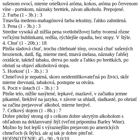
sušenom ovocí, mierne oriešková aróma, kokos, aróma po červenom
víne - portskom, náznaky brettiek, závan alkoholu. Prepojené.
2. Farba (1 - 3b.) : 3
Tmavšia medeno-mahagónová farba tekutiny, ľahko zahmlená.
3. Pena (1 - 3b.) : 3
Stredne vysoká až nižšia pena svetlobéžovej farby tvorená rôzne
veľkými bublinkami, redšia, rýchlejšie opadla, bez stopy. V štýle.
4. Chuť (1 - 20b.) : 18
Plnšia sladová chuť, trochu chlebnaté tóny, ovocná chuť sušených
hrozienok, datlí, fíg, mierne med, tmavá melasa, náznaky ľahšej
oxidácie, taktiež tabaku, dreva po sude a ľahko po brettkách, po
ohriatí sa objaví alkoholová stopa.
5. Horkosť (1 - 3b.) : 3
Chmeľová je nepatrná, skoro neidentifikovateľná po živici, skôr
mierne drevnatá, tabaková, postupne sa otvára.
6. Pocit v ústach (1 - 3b.) : 3
Plnšie telo, nižšie nasýtené, lepkavé, mazlavé, v začiatku jemne
pikantné, šteklivé na jazyku, v závere sa uhladí, sladkasté, po ohriatí
sa začína prejavovať alkohol, mierne hrejivé.
7. Celkový dojem (1 - 8b.) : 7
Dobre pitelný strong ejl s celkom dobre ukrytým alkoholom s
ohľadom na deklarovaný štýl (veľmi pripomína Barley Wine).
Možno by bol lepší s výraznejším prejavom po amerických
chmeľoch (k štýlu), ale aj tak je dobre piteľné.
HODNOTENIE: 45 - 90 - 9.0/10