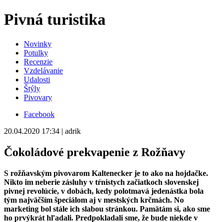
Pivná turistika
Novinky
Potulky
Recenzie
Vzdelávanie
Udalosti
Štýly
Pivovary
Facebook
20.04.2020 17:34 | adrik
Čokoládové prekvapenie z Rožňavy
S rožňavským pivovarom Kaltenecker je to ako na hojdačke.
Nikto im neberie zásluhy v tŕnistych začiatkoch slovenskej
pivnej revolúcie, v dobách, kedy polotmavá jedenástka bola
tým najväčším špeciálom aj v mestských krčmách. No
marketing bol stále ich slabou stránkou. Pamätám si, ako sme
ho prvýkrát hľadali. Predpokladali sme, že bude niekde v