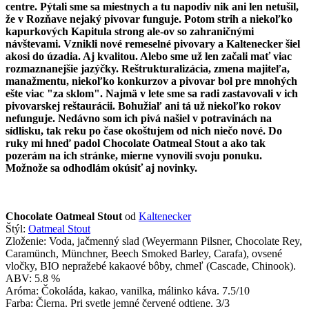
centre. Pýtali sme sa miestnych a tu napodiv nik ani len netušil,
že v Rozňave nejaký pivovar funguje. Potom strih a niekoľko
kapurkových Kapitula strong ale-ov so zahraničnými
návštevami. Vznikli nové remeselné pivovary a Kaltenecker šiel
akosi do úzadia. Aj kvalitou. Alebo sme už len začali mať viac
rozmaznanejšie jazýčky. Reštrukturalizácia, zmena majiteľa,
manažmentu, niekoľko konkurzov a pivovar bol pre mnohých
ešte viac "za sklom". Najmä v lete sme sa radi zastavovali v ich
pivovarskej reštaurácii. Bohužiaľ ani tá už niekoľko rokov
nefunguje. Nedávno som ich pivá našiel v potravinách na
sídlisku, tak reku po čase okoštujem od nich niečo nové. Do
ruky mi hneď padol Chocolate Oatmeal Stout a ako tak
pozerám na ich stránke, mierne vynovili svoju ponuku.
Možnože sa odhodlám okúsiť aj novinky.
Chocolate Oatmeal Stout
od
Kaltenecker
Štýl:
Oatmeal Stout
Zloženie: Voda, jačmenný slad (Weyermann Pilsner, Chocolate Rey,
Caramünch, Münchner, Beech Smoked Barley, Carafa), ovsené
vločky, BIO nepražebé kakaové bôby, chmeľ (Cascade, Chinook).
ABV: 5.8 %
Aróma: Čokoláda, kakao, vanilka, málinko káva. 7.5/10
Farba: Čierna. Pri svetle jemné červené odtiene. 3/3